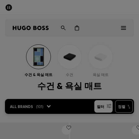
세일 - 최대 40% 할인
남성
여성
어린이
Sale
남성
수건 & 욕실 매트
수건
욕실 매트
여성
수건 & 욕실 매트
아동복
ALL BRANDS
(
101
)
필터
정렬
선물
컬렉션 보기