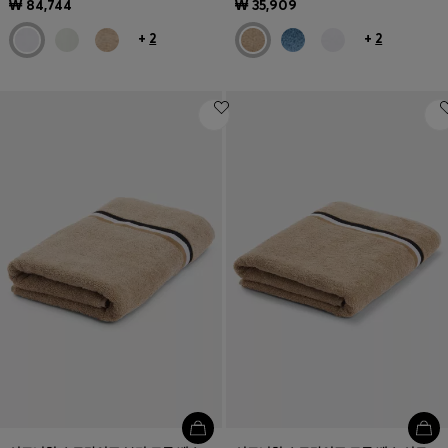
₩ 84,744
₩ 35,909
+
2
+
2