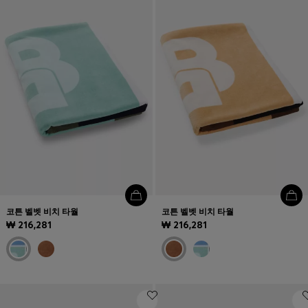
인기 제품 (
품목)
문의 및 서비스
매장 위치
언어 (
KR ₩
)
코튼 벨벳 비치 타월
코튼 벨벳 비치 타월
₩ 216,281
₩ 216,281