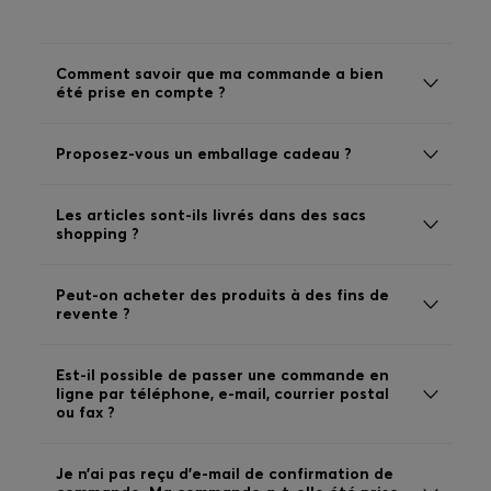
Connexion / Inscription
Favoris (
Articles)
Comment savoir que ma commande a bien
été prise en compte ?
FAQ et aide
Proposez-vous un emballage cadeau ?
Magasins
Langue (
BE €
)
Les articles sont-ils livrés dans des sacs
shopping ?
Peut-on acheter des produits à des fins de
revente ?
Est-il possible de passer une commande en
ligne par téléphone, e-mail, courrier postal
ou fax ?
Je n’ai pas reçu d’e-mail de confirmation de