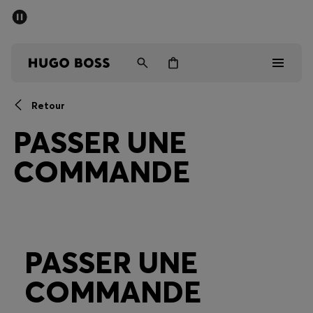
Trouvez la boutique la plus proche.
Livraison offerte dès 99 €
HUGO BOSS EXPERIENCE
Retour
Homme
PASSER UNE
Femme
COMMANDE
Enfant
Cadeaux
PASSER UNE
Découvrez
COMMANDE