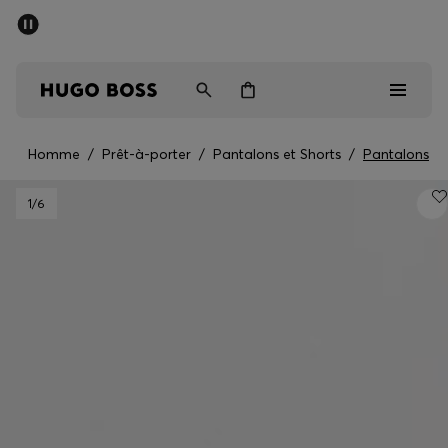
Trouvez la boutique la plus proche.
Livraison offerte dès 99 €
HUGO BOSS EXPERIENCE
Homme
/
Prêt-à-porter
/
Pantalons et Shorts
/
Pantalons
Homme
1
/6
Femme
Enfant
Cadeaux
Découvrez