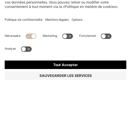
T-SHIRT PORSCHE X BOSS EN COTON MERCERISÉ
AVEC LOGO RÉFLÉCHISSANT
99,95 €
Le prix inclut la TVA
Regular
Couleur:
Noir
Livraison en
2 à 3 jours ouvrables