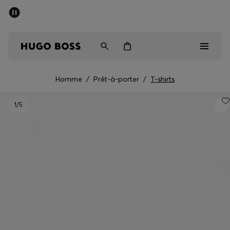
Trouvez la boutique la plus proche.
Livraison offerte dès 99 €
HUGO BOSS EXPERIENCE
Homme
/
Prêt-à-porter
/
T-shirts
Homme
1
/5
Femme
Enfant
Cadeaux
Découvrez