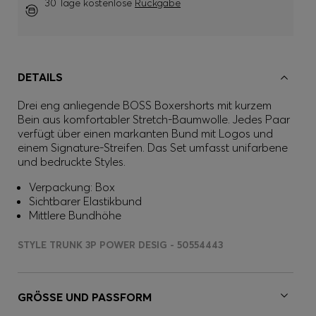
30 Tage kostenlose
Rückgabe
DETAILS
Drei eng anliegende BOSS Boxershorts mit kurzem
Bein aus komfortabler Stretch-Baumwolle. Jedes Paar
verfügt über einen markanten Bund mit Logos und
einem Signature-Streifen. Das Set umfasst unifarbene
und bedruckte Styles.
Verpackung: Box
Sichtbarer Elastikbund
Mittlere Bundhöhe
STYLE TRUNK 3P POWER DESIG - 50554443
GRÖSSE UND PASSFORM