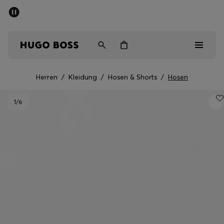
SOMMER-SALE
Kostenloser Versand ab 99 €
Herren
Damen
Kinder
Herren
/
Kleidung
/
Hosen & Shorts
/
Hosen
Herren
1
/6
Damen
Kinder
Geschenke
Entdecken
Sale