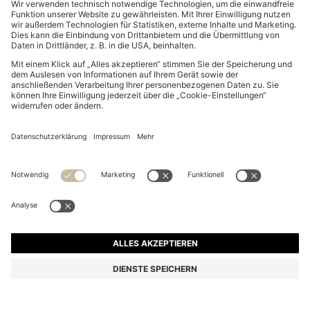
SLIM-FIT HOSE AUS ÜBERFÄRBTEM ELASTISCHEM
SATIN
119,95 €
94,00 €
Preis inkl. MwSt.
-21%
Slim-Fit
Online Special