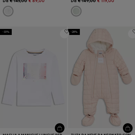
Da
€ 145,00
€ 89,00
Da
€ 149,00
€ 119,00
-30%
-28%