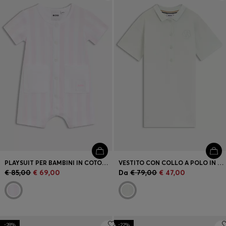
Accedi / Registrati
Preferito (
Articoli)
FAQ e assistenza
Trova negozio
Lingua (
IT €
)
PLAYSUIT PER BAMBINI IN COTONE INTRECCIATO A RIGHE
VESTITO CON COLLO A POLO IN PIQUÉ DI COTONE ELASTICIZZATO PER BAMBINI
€ 85,00
€ 69,00
Da
€ 79,00
€ 47,00
-28%
-22%