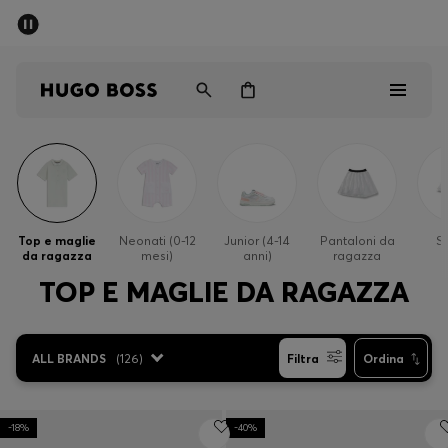
SALDI
Spedizione gratuita sopra i € 79
Uomo
Donna
Bambini
Saldi
Uomo
Top e maglie
Neonati (0-12
Junior (4-14
Pantaloni da
S
da ragazza
mesi)
anni)
ragazza
Donna
TOP E MAGLIE DA RAGAZZA
Bambini
ALL BRANDS
(
126
)
Filtra
Ordina
Regali
Scopri
-18%
-40%