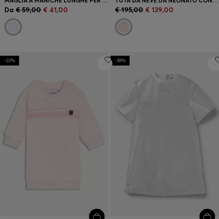
MAGLIA A MANICHE LUNGHE PER BAMBINI IN COTONE ELASTICIZZATO CON GRAFICA STAMPATA
TUTA DA NEVE DA NEONATO CON CAPPUCCIO E FODERA INTERNA IN PELLICCIA SINTETICA
Da
€ 59,00
€ 41,00
€ 195,00
€ 139,00
-22%
-38%