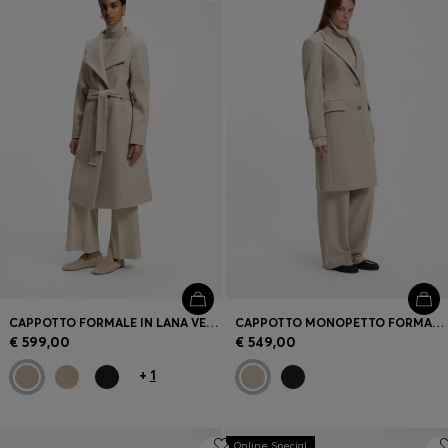
Accedi / Registrati
Preferito (
Articoli)
FAQ e assistenza
Trova negozio
Lingua (
IT €
)
CAPPOTTO FORMALE IN LANA VERGINE E CASHMERE CON CINTURA
CAPPOTTO MONOPETTO FORMALE IN LANA
€ 599,00
€ 549,00
+
1
Online Special