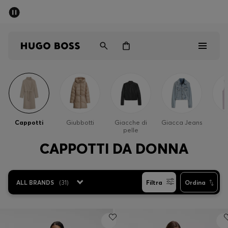
SALDI
Spedizione gratuita sopra i € 79
Uomo
Donna
Bambini
Saldi
Uomo
Cappotti
Giubbotti
Giacche di
Giacca Jeans
pelle
Donna
CAPPOTTI DA DONNA
Bambini
ALL BRANDS
(
31
)
Filtra
Ordina
Regali
Scopri