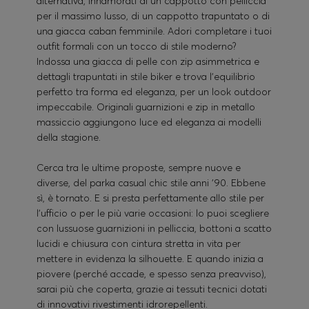
alternativa, innamorati di un cappotto con pelliccia
per il massimo lusso, di un cappotto trapuntato o di
una giacca caban femminile. Adori completare i tuoi
outfit formali con un tocco di stile moderno?
Indossa una giacca di pelle con zip asimmetrica e
dettagli trapuntati in stile biker e trova l'equilibrio
perfetto tra forma ed eleganza, per un look outdoor
impeccabile. Originali guarnizioni e zip in metallo
massiccio aggiungono luce ed eleganza ai modelli
della stagione.
Cerca tra le ultime proposte, sempre nuove e
diverse, del parka casual chic stile anni '90. Ebbene
sì, è tornato. E si presta perfettamente allo stile per
l'ufficio o per le più varie occasioni: lo puoi scegliere
con lussuose guarnizioni in pelliccia, bottoni a scatto
lucidi e chiusura con cintura stretta in vita per
mettere in evidenza la silhouette. E quando inizia a
piovere (perché accade, e spesso senza preavviso),
sarai più che coperta, grazie ai tessuti tecnici dotati
di innovativi rivestimenti idrorepellenti.