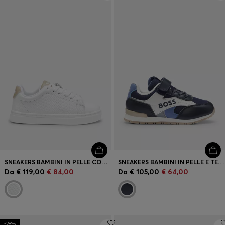
Accedi / Registrati
Preferito (
Articoli)
FAQ e assistenza
Trova negozio
Lingua (
IT €
)
SNEAKERS BAMBINI IN PELLE CON MONOGRAMMI GOFFRATI
SNEAKERS BAMBINI IN PELLE E TELA
Da
€ 119,00
€ 84,00
Da
€ 105,00
€ 64,00
-28%