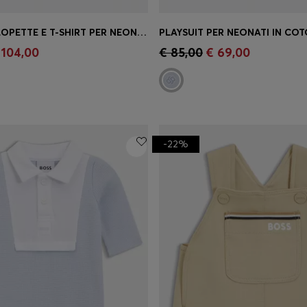
SET CON SALOPETTE E T-SHIRT PER NEONATI IN CONFEZIONE REGALO
o rapido
(Seleziona la tua
Acquisto rapido
(Seleziona
 104,00
€ 85,00
€ 69,00
taglia)
-22%