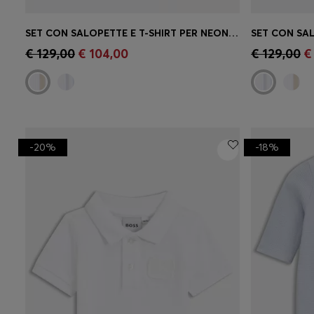
SET CON SALOPETTE E T-SHIRT PER NEONATI IN CONFEZIONE REGALO
Acquisto rapido
(Seleziona la tua
Acquist
€ 129,00
€ 104,00
€ 129,00
€
taglia)
taglia)
-20%
-18%