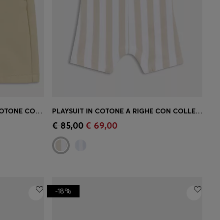
SALOPETTE PER BAMBINO IN COTONE CON LOGO STAMPATO
PLAYSUIT IN COTONE A RIGHE CON COLLETTO POLO
 la tua
Acquisto rapido
(Seleziona la tua
€ 85,00
€ 69,00
taglia)
-18%