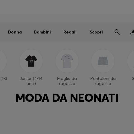
Uomo
Donna
Bambini
SALDI
Spedizione gratuita sopra i € 79
|
Resi gratuiti
Donna
Bambini
Regali
Scopri
(1-3
Junior (4-14
Maglie da
Pantaloni da
anni)
ragazzo
ragazzo
MODA DA NEONATI