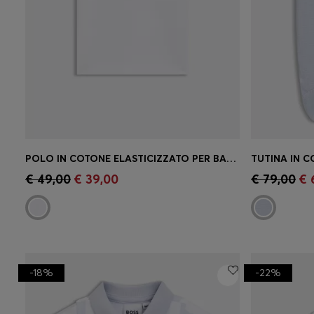
POLO IN COTONE ELASTICIZZATO PER BAMBINI CON TARGHETTA CON PANDA ROSSO
TUTINA IN C
Acquisto rapido
(Seleziona la tua
Acquist
€ 49,00
€ 39,00
€ 79,00
€ 
taglia)
taglia)
-18%
-22%