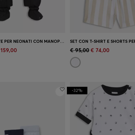
TUTA DA NEVE PER NEONATI CON MANOPOLE E SCARPINE RIMOVIBILI
o rapido
(Seleziona la tua
Acquisto rapido
(Seleziona
 159,00
€ 95,00
€ 74,00
taglia)
-32%