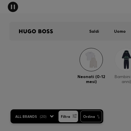
Saldi
Uomo
Neonati (0-12
Bambini 
mesi)
anni)
ALL BRANDS
(
20
)
Filtra
Ordina