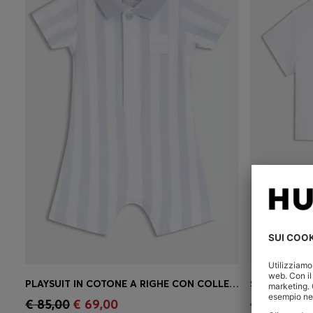
PLAYSUIT IN COTONE A RIGHE CON COLLETTO POLO
Acquisto rapido
(Seleziona la tua
Acquist
€ 85,00
€ 69,00
€ 95,00
€ 
taglia)
taglia)