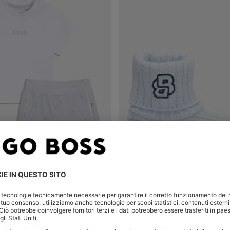
SET PER NEONATI CON BERMUDA E T-SHIRT IN CONFEZIONE REGALO
o rapido
(Seleziona la tua
Acquisto rapido
(Seleziona
74,00
€ 39,00
€ 31,00
taglia)