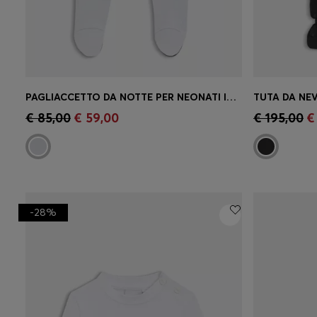
PAGLIACCETTO DA NOTTE PER NEONATI IN COTONE CON GRAFICA CON LOGO
Acquisto rapido
(Seleziona la tua
Acquist
€ 85,00
€ 59,00
€ 195,00
€
taglia)
taglia)
-28%