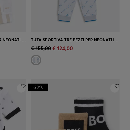
SET CON T-SHIRT E SHORTS PER NEONATI IN CONFEZIONE REGALO
TUTA SPORTIVA TRE PEZZI PER NEONATI IN CONFEZIONE REGALO
 la tua
Acquisto rapido
(Seleziona la tua
€ 155,00
€ 124,00
taglia)
-20%