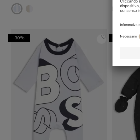
-30%
-18%