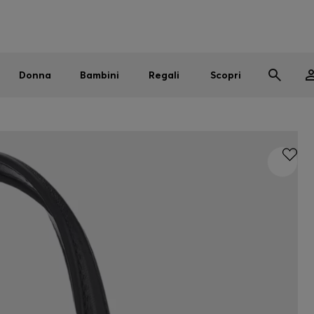
Uomo
Donna
Bambini
SALDI
Spedizione gratuita sopra i € 79
|
Resi gratuiti
Donna
Bambini
Regali
Scopri