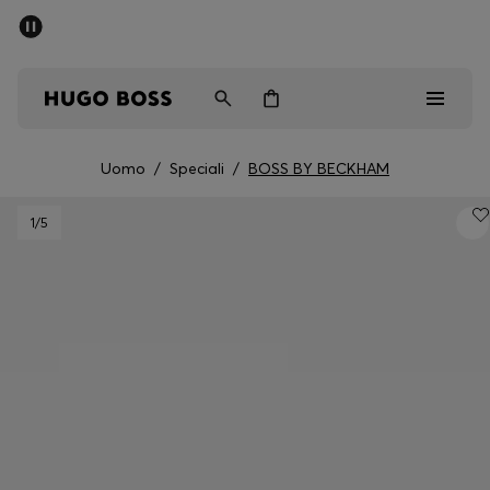
SALDI
Spedizione gratuita sopra i € 79
Uomo
Donna
Bambini
Uomo
/
Speciali
/
BOSS BY BECKHAM
Saldi
1
/5
Uomo
Donna
Bambini
Regali
Scopri