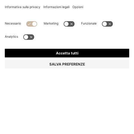
BOSS BY BECKHAM CARDIGAN IN MISTO COTONE
€ 299,00
€ 299,00
€ 209,00
Prezzo IVA inclusa
AGGIUNGI AL CARRELLO
€ 209,00
-30%
Regular fit
Colore:
Blu scuro
Consegna in
3-4 giorni lavorativi
TAGLIE