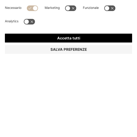
BOSS BY BECKHAM SCARPE OXFORD CON PUNTA IN
PELLE
€ 599,00
€ 359,00
Prezzo IVA inclusa
-40%
Colore:
Marrone scuro
Consegna in
3-4 giorni lavorativi
TAGLIE
AGGIUNGI AL CARRELLO