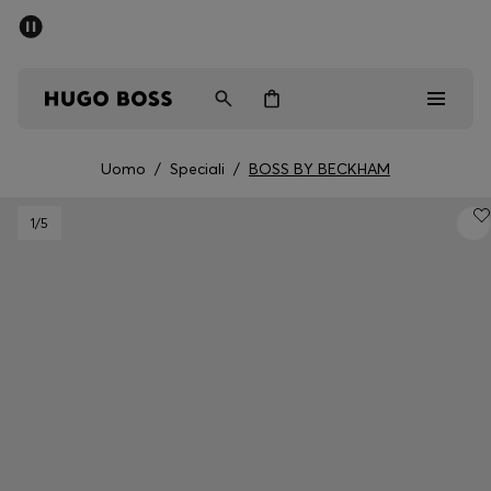
SALDI
Spedizione gratuita sopra i € 79
Uomo
Donna
Bambini
Uomo
/
Speciali
/
BOSS BY BECKHAM
Saldi
1
/5
Uomo
Donna
Bambini
Regali
Scopri