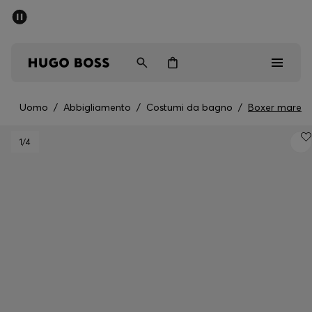
SALDI
Spedizione gratuita sopra i € 79
Uomo
Donna
Bambini
Uomo
/
Abbigliamento
/
Costumi da bagno
/
Boxer mare
Saldi
1
/4
Uomo
Donna
Bambini
Regali
Scopri