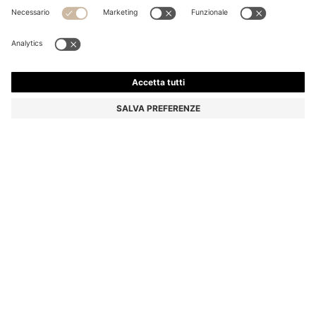
BOXER DA MARE A STAMPA CON TARGHETTA CON
LOGO
€ 69,95
€ 49,00
Prezzo IVA inclusa
-29%
Colore:
Rosso
+
7
Consegna in
3-4 giorni lavorativi
TAGLIE
AGGIUNGI AL CARRELLO