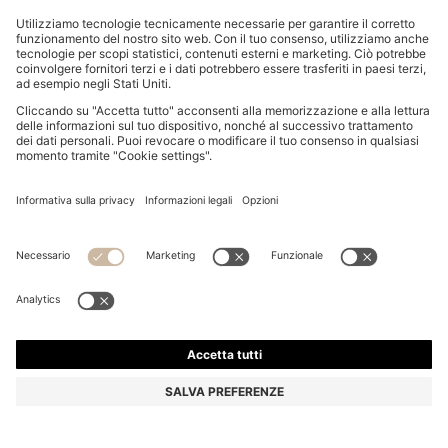
CALZE A TRE QUARTI CON LOGO IN CONFEZIONE
DA SEI
€ 34,95
€ 17,00
Prezzo IVA inclusa
-51%
Multipack