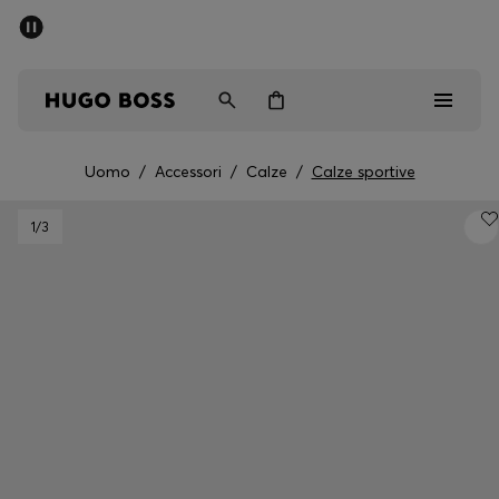
SALDI
Spedizione gratuita sopra i € 79
Uomo
Donna
Bambini
Uomo
/
Accessori
/
Calze
/
Calze sportive
Saldi
1
/3
Uomo
Donna
Bambini
Regali
Scopri