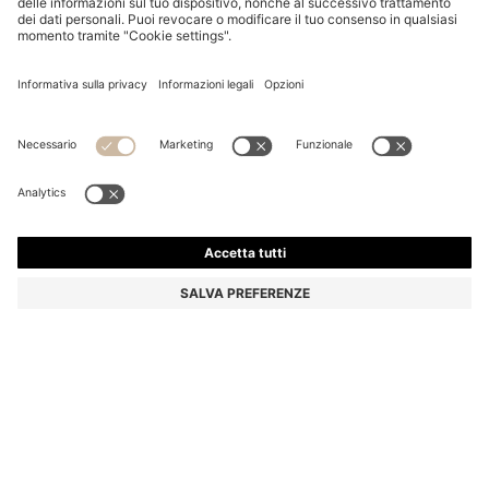
CAMICIA SLIM FIT IN COTONE ITALIANO A RIGHE
€ 249,00
€ 249,00
€ 134,00
Prezzo IVA inclusa
AGGIUNGI AL CARRELLO
€ 134,00
-46%
Slim fit
Colore:
Righe bianche
Consegna in
3-4 giorni lavorativi