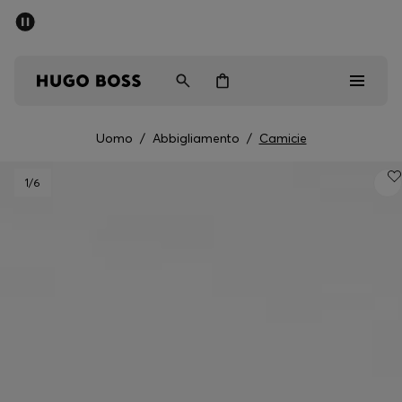
SALDI
Spedizione gratuita sopra i € 79
Uomo
Donna
Bambini
Uomo
/
Abbigliamento
/
Camicie
Saldi
1
/6
Uomo
Donna
Bambini
Regali
Scopri