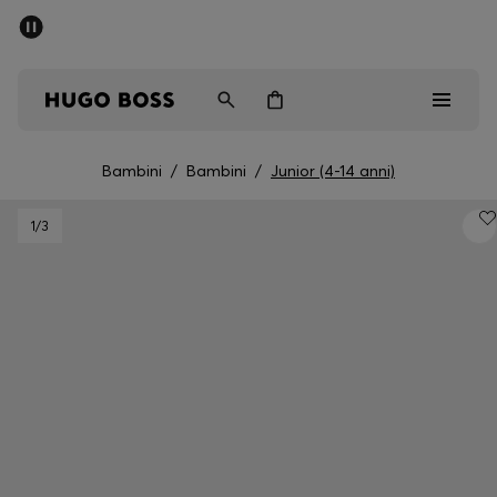
SALDI
Spedizione gratuita sopra i € 79
Uomo
Donna
Bambini
Bambini
/
Bambini
/
Junior (4-14 anni)
Saldi
1
/3
Uomo
Donna
Bambini
Regali
Scopri