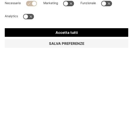
FRAC DA EQUITAZIONE CON PESI REGOLABILI SULLE
CODE
€ 769,00
Prezzo IVA inclusa
Colore:
Nero
Consegna in
3-4 giorni lavorativi
TAGLIE
AGGIUNGI AL CARRELLO