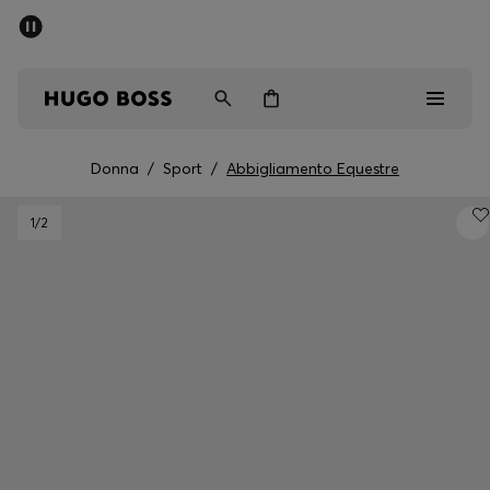
SALDI
Spedizione gratuita sopra i € 79
Uomo
Donna
Bambini
Donna
/
Sport
/
Abbigliamento Equestre
Saldi
1
/2
Uomo
Donna
Bambini
Regali
Scopri