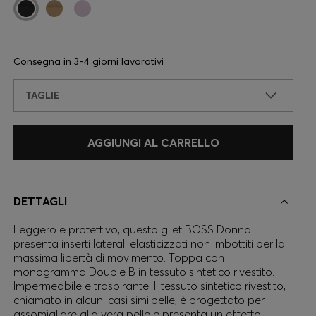
Consegna in
3-4 giorni lavorativi
TAGLIE
AGGIUNGI AL CARRELLO
DETTAGLI
Leggero e protettivo, questo gilet BOSS Donna
presenta inserti laterali elasticizzati non imbottiti per la
massima libertà di movimento. Toppa con
monogramma Double B in tessuto sintetico rivestito.
Impermeabile e traspirante. Il tessuto sintetico rivestito,
chiamato in alcuni casi similpelle, è progettato per
assomigliare alla vera pelle e presenta un effetto