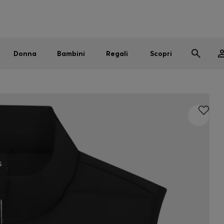
Uomo
Donna
Bambini
SALDI
Spedizione gratuita sopra i € 79
|
Resi gratuiti
Donna
Bambini
Regali
Scopri