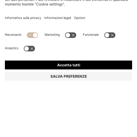
JEANS EXTRA SLIM FIT IN DENIM ELASTICIZZATO
BLU SCURO
€ 129,95
Prezzo IVA inclusa
Extra slim fit
Colore:
Blu scuro
Consegna in
3-4 giorni lavorativi