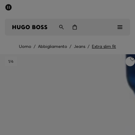
SALDI
Spedizione gratuita sopra i € 79
Uomo
Donna
Bambini
Uomo
/
Abbigliamento
/
Jeans
/
Extra slim fit
Saldi
1
/6
Uomo
Donna
Bambini
Regali
Scopri