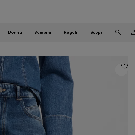
Uomo
Donna
Bambini
SALDI
Spedizione gratuita sopra i € 79
|
Resi gratuiti
Donna
Bambini
Regali
Scopri