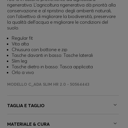
rigenerativa. L'agricoltura rigenerativa dà priorità alla
conservazione e al ripristino degli ambienti naturali,
con l'obiettivo di migliorare la biodiversità, preservare
la qualità dell'acqua e migliorare le condizioni del
suolo.
Regular fit
Vita alta
Chiusura con bottone e zip
Tasche davanti in basso: Tasche laterali
Slim leg
Tasche dietro in basso: Tasca applicata
Orlo a vivo
MODELLO C_ADA SLIM HR 2.0 - 50564443
TAGLIA E TAGLIO
MATERIALE & CURA