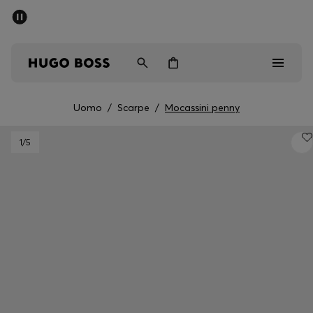
SALDI
Spedizione gratuita sopra i € 79
Uomo
Donna
Bambini
Uomo
/
Scarpe
/
Mocassini penny
Saldi
1
/5
Uomo
Donna
Bambini
Regali
Scopri