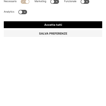
MOCASSINI IN PELLE SCAMOSCIATA CON LOGO
GOFFRATO
€ 199,00
Prezzo IVA inclusa
Colore:
Beige
+
6
Consegna in
3-4 giorni lavorativi
TAGLIE
AGGIUNGI AL CARRELLO