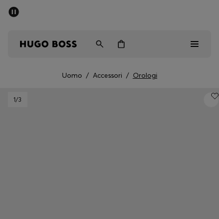
SALDI
Spedizione gratuita sopra i € 79
Uomo
Donna
Bambini
Uomo
/
Accessori
/
Orologi
Saldi
1
/3
Uomo
Donna
Bambini
Regali
Scopri