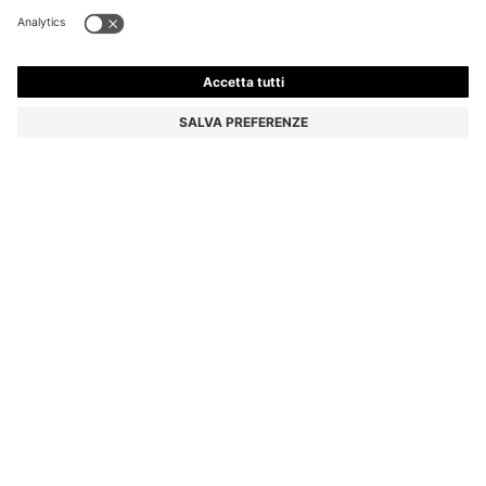
OROLOGIO CON QUADRANTE NERO E BRACCIALE IN
ACCIAIO TROPER SPORT
€ 249,00
Prezzo IVA inclusa
Colore:
Color argento
Consegna in
3-4 giorni lavorativi
TAGLIE PZ.
AGGIUNGI AL CARRELLO