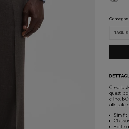
Consegna
TAGLIE
DETTAGL
Crea look 
questi pa
e lino. BO
allo stile
Slim fit
Chiusur
Parte a