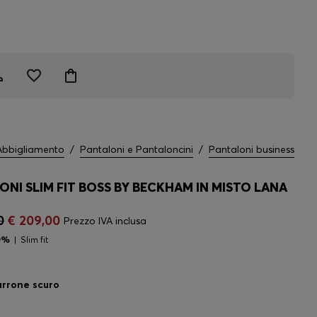
Abbigliamento
/
Pantaloni e Pantaloncini
/
Pantaloni business
ONI SLIM FIT BOSS BY BECKHAM IN MISTO LANA
0
€ 209,00
Prezzo IVA inclusa
0%
Slim fit
rrone scuro