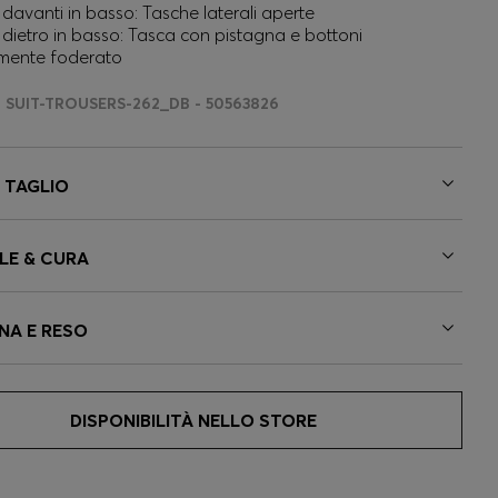
davanti in basso: Tasche laterali aperte
dietro in basso: Tasca con pistagna e bottoni
lmente foderato
SUIT-TROUSERS-262_DB - 50563826
E TAGLIO
LE & CURA
NA E RESO
DISPONIBILITÀ NELLO STORE