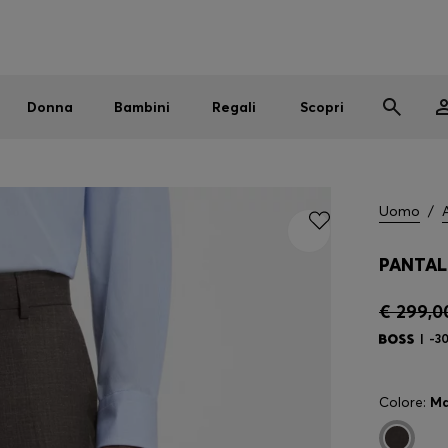
Uomo
Donna
Bambini
SALDI
Spedizione gratuita sopra i € 79
|
Resi gratuiti
Donna
Bambini
Regali
Scopri
Uomo
/
PANTAL
€ 299,0
-3
Colore:
Ma