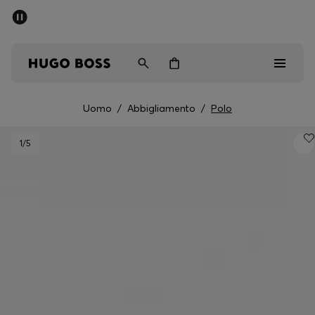
SALDI
Spedizione gratuita sopra i € 79
Uomo
Donna
Bambini
Uomo
/
Abbigliamento
/
Polo
Saldi
1
/5
Uomo
Donna
Bambini
Regali
Scopri