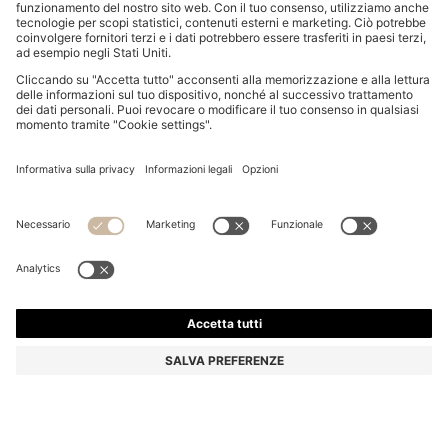
POLO PER BAMBINI IN PIQUÉ DI COTONE
ELASTICIZZATO A BLOCCHI DI COLORE
Da
€ 75,00
€ 59,00
Prezzo IVA inclusa
-21%
Colore:
Blu