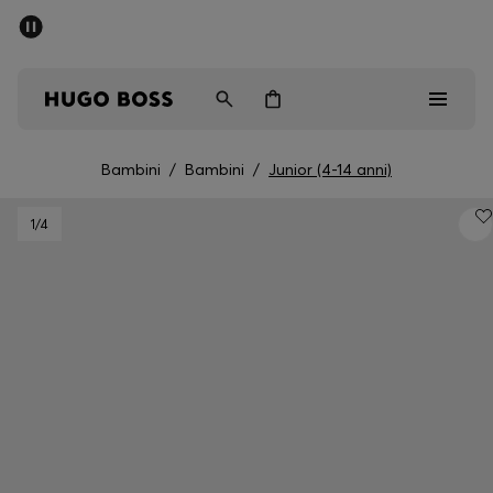
SALDI
Spedizione gratuita sopra i € 79
Uomo
Donna
Bambini
Bambini
/
Bambini
/
Junior (4-14 anni)
Saldi
1
/4
Uomo
Donna
Bambini
Regali
Scopri