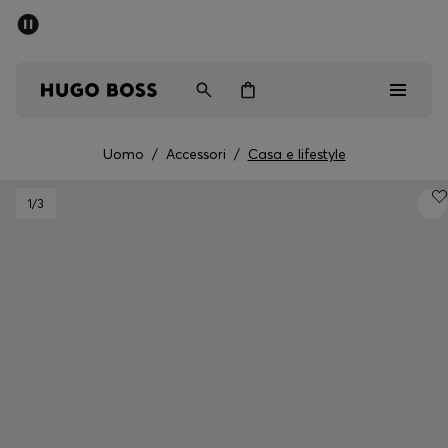
SALDI
Spedizione gratuita sopra i € 79
Uomo
Donna
Bambini
Uomo
/
Accessori
/
Casa e lifestyle
Saldi
1
/3
Uomo
Donna
Bambini
Regali
Scopri