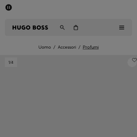
SALDI
Spedizione gratuita sopra i € 79
Uomo
Donna
Bambini
Uomo
/
Accessori
/
Profumi
Saldi
1
/4
Uomo
Donna
Bambini
Regali
Scopri