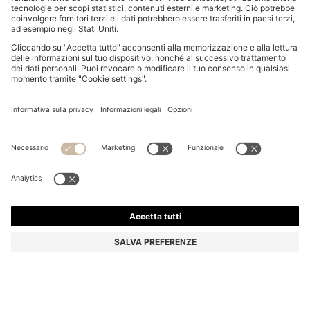
SET REGALO EAU DE TOILETTE BOSS BOTTLED
50 ML
€ 89,00
Prezzo IVA inclusa
Prezzo base € 44,50/100 ml
Colore:
Assorted-Pre-Pack