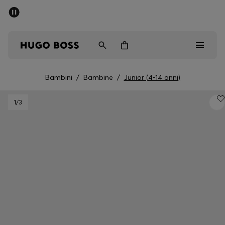
SALDI
Spedizione gratuita sopra i € 79
Uomo
Donna
Bambini
Bambini
/
Bambine
/
Junior (4-14 anni)
Saldi
1
/3
Uomo
Donna
Bambini
Regali
Scopri