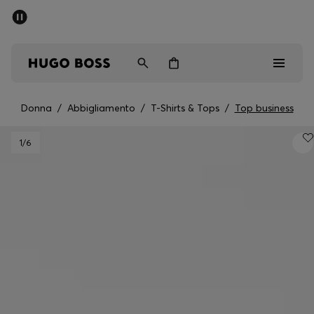
SALDI
Spedizione gratuita sopra i € 79
Uomo
Donna
Bambini
Donna
/
Abbigliamento
/
T-Shirts & Tops
/
Top business
Saldi
1
/6
Uomo
Donna
Bambini
Regali
Scopri