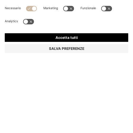
TOP A STRATI CON PARTE POSTERIORE APERTA
€ 199,95
€ 199,95
€ 159,00
Prezzo IVA inclusa
AGGIUNGI AL CARRELLO
€ 159,00
-20%
Regular fit
Colore:
Rosa chiaro
Consegna in
3-4 giorni lavorativi
TAGLIE