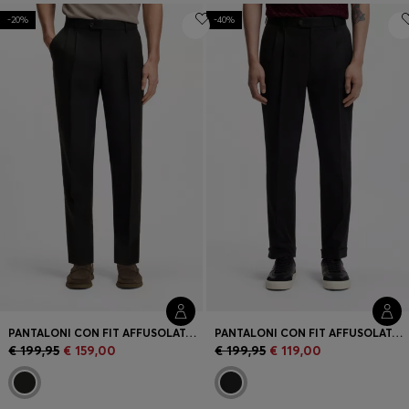
-20%
-40%
Accedi / Registrati
Preferito (
Articoli)
FAQ e assistenza
Trova negozio
Lingua (
IT €
)
PANTALONI CON FIT AFFUSOLATO IN LINO
PANTALONI CON FIT AFFUSOLATO IN TWILL DI COTONE ELASTICIZZATO
€ 199,95
€ 159,00
€ 199,95
€ 119,00