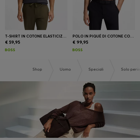
T-SHIRT IN COTONE ELASTICIZZATO CON LOGO
POLO IN PIQUÉ DI COTONE CON DETTAGLI LOGO
€ 59,95
€ 99,95
Shop
Uomo
Speciali
Solo per i 