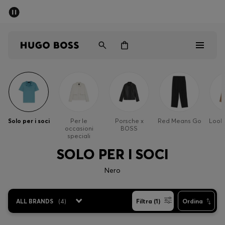
SALDI
Spedizione gratuita sopra i € 79
Uomo
Donna
Bambini
Saldi
Uomo
Solo per i soci
Per le
Porsche x
Red Means Go
Look 
occasioni
BOSS
Donna
speciali
SOLO PER I SOCI
Bambini
Nero
Regali
ALL BRANDS
(
4
)
Filtra (1)
Ordina
Scopri