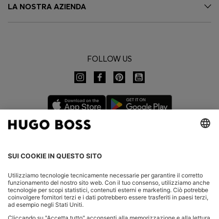
LA NOSTRA AZIENDA
FOLLOW US
CHANGE COUNTRY:
Dichiarare la revoca
FAQs
Contatti
Informativa Privacy