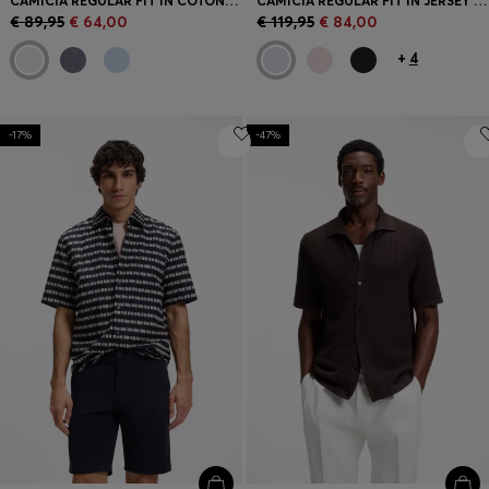
CAMICIA REGULAR FIT IN COTONE OXFORD LAVATO DELICATO
CAMICIA REGULAR FIT IN JERSEY DI COTONE RESISTENTE ALLE RUGHE
€ 89,95
€ 64,00
€ 119,95
€ 84,00
+
4
-17%
-47%