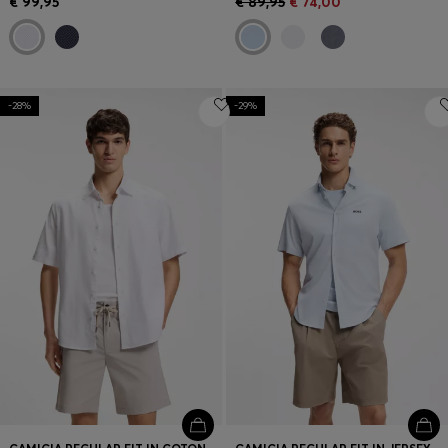
€ 99,95
€ 89,95
€ 74,00
-28%
-29%