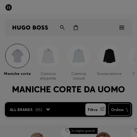
SALDI
Spedizione gratuita sopra i € 79
Uomo
Donna
Bambini
Saldi
Uomo
Maniche corte
Camicia
Camicie
Sovracamicie
Ca
elegante
casual
Donna
MANICHE CORTE DA UOMO
Bambini
ALL BRANDS
(
55
)
Filtra
Ordina
Regali
Scopri
In taglie grandi