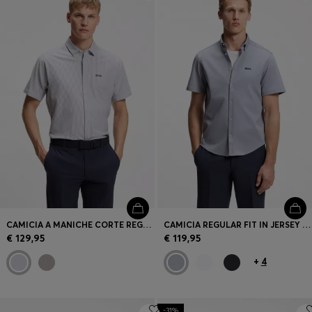
Accedi / Registrati
Preferito (
Articoli)
FAQ e assistenza
Trova negozio
Lingua (
IT €
)
CAMICIA A MANICHE CORTE REGULAR FIT IN PIQUÉ DI COTONE
CAMICIA REGULAR FIT IN JERSEY DI COTONE RESISTENTE ALLE RUGHE
€ 129,95
€ 119,95
+
4
-31%