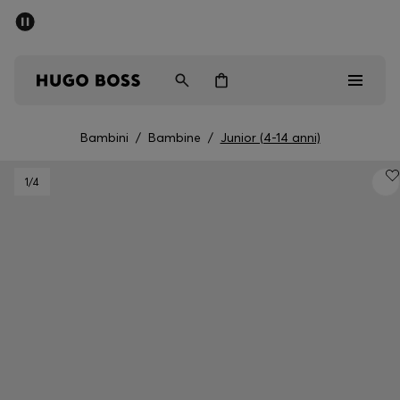
SALDI
Spedizione gratuita sopra i € 79
Uomo
Donna
Bambini
Bambini
/
Bambine
/
Junior (4-14 anni)
Saldi
1
/4
Uomo
Donna
Bambini
Regali
Scopri