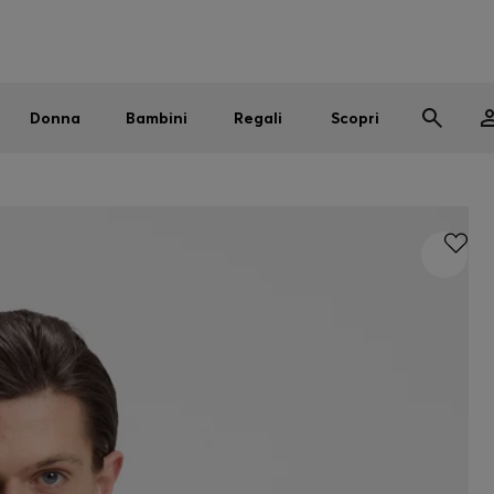
Uomo
Donna
Bambini
SALDI
Spedizione gratuita sopra i € 79
|
Resi gratuiti
Donna
Bambini
Regali
Scopri