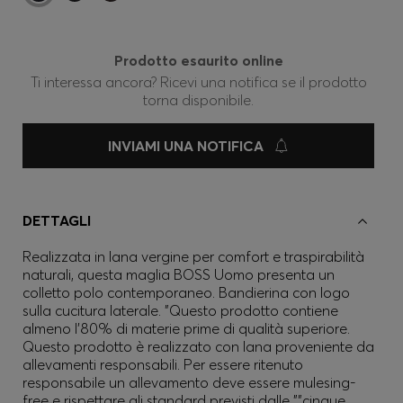
Prodotto esaurito online
Ti interessa ancora? Ricevi una notifica se il prodotto
torna disponibile.
INVIAMI UNA NOTIFICA
DETTAGLI
Realizzata in lana vergine per comfort e traspirabilità
naturali, questa maglia BOSS Uomo presenta un
colletto polo contemporaneo. Bandierina con logo
sulla cucitura laterale. "Questo prodotto contiene
almeno l'80% di materie prime di qualità superiore.
Questo prodotto è realizzato con lana proveniente da
allevamenti responsabili. Per essere ritenuto
responsabile un allevamento deve essere mulesing-
free e rispettare gli standard previsti dalle ""cinque