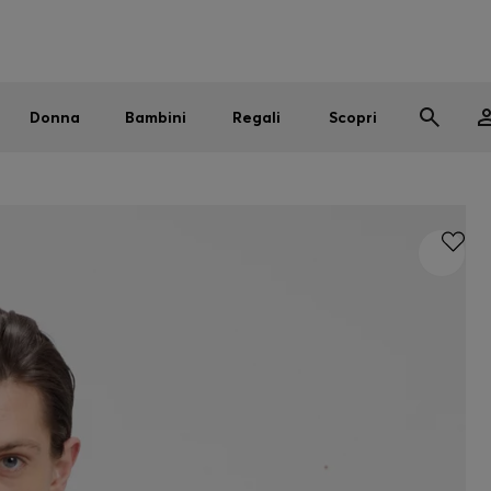
Uomo
Donna
Bambini
SALDI
Spedizione gratuita sopra i € 79
|
Resi gratuiti
Donna
Bambini
Regali
Scopri